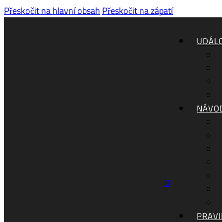
Přeskočit na hlavní obsah
Přeskočit na zápatí
UDÁLO
NÁVO
0
PRAVI