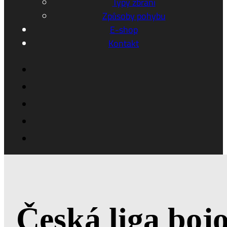
Typy zbraní
Způsoby pohybu
E-shop
Kontakt
Česká liga boj