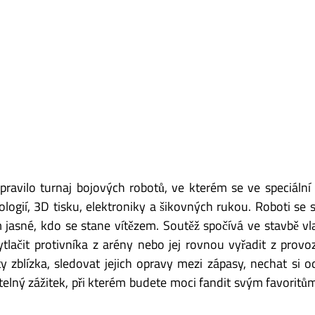
ipravilo turnaj bojových robotů, ve kterém se ve speciální 
ogií, 3D tisku, elektroniky a šikovných rukou. Roboti se 
asné, kdo se stane vítězem. Soutěž spočívá ve stavbě vlas
lačit protivníka z arény nebo jej rovnou vyřadit z provoz
 zblízka, sledovat jejich opravy mezi zápasy, nechat si od
elný zážitek, při kterém budete moci fandit svým favoritům