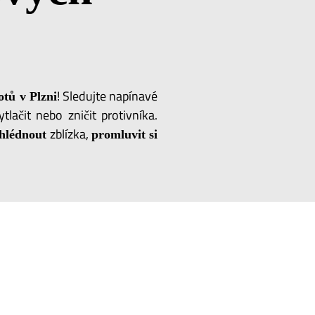
! Sledujte napínavé
otů v Plzni
tlačit nebo zničit protivníka.
zblízka,
hlédnout
promluvit
si