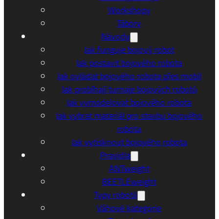
Workshopy
Tábory
Návody
Jak funguje bojový robot
Jak postavit bojového robota
Jak ovládat bojového robota přes mobil
Jak probíhají turnaje bojových robotů
Jak vymodelovat bojového robota
Jak vybrat materiál pro stavbu bojového
robota
Jak vytisknout bojového robota
Pravidla
ANTweight
BEETLEweight
Typy robotů
Váhové kategorie