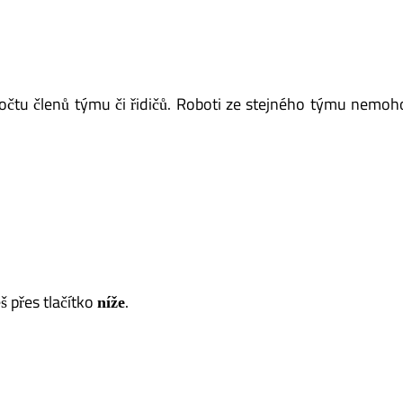
počtu členů týmu či řidičů. Roboti ze stejného týmu nemo
š přes tlačítko
.
níže