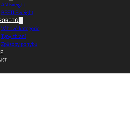
ANTweight
BEETLEweight
 ROBOTŮ
Váhové kategorie
Typy zbraní
Způsoby pohybu
OP
AKT