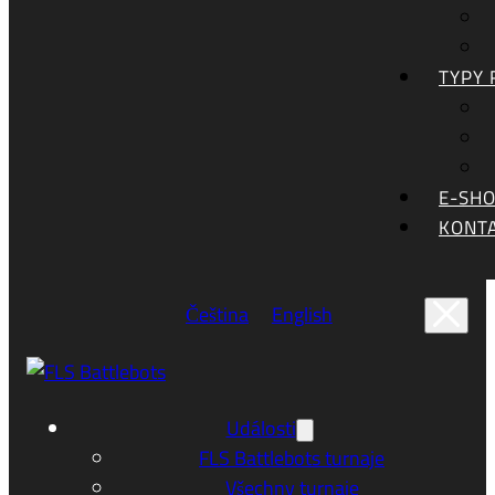
TYPY
E-SH
KONT
Čeština
English
Události
FLS Battlebots turnaje
Všechny turnaje