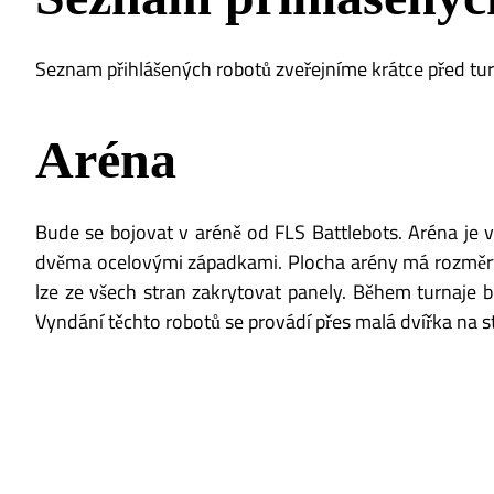
Seznam přihlášených robotů zveřejníme krátce před tu
Aréna
Bude se bojovat v aréně od FLS Battlebots. Aréna je v
dvěma ocelovými západkami. Plocha arény má rozměry 1
lze ze všech stran zakrytovat panely. Během turnaje 
Vyndání těchto robotů se provádí přes malá dvířka na 