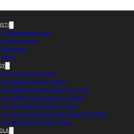
STI
FLS Battlebots turnaje
Všechny turnaje
Workshopy
Tábory
DY
Jak funguje bojový robot
Jak postavit bojového robota
Jak ovládat bojového robota přes mobil
Jak probíhají turnaje bojových robotů
Jak vymodelovat bojového robota
Jak vybrat materiál pro stavbu bojového robota
Jak vytisknout bojového robota
DLA