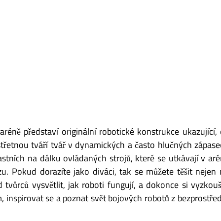
aréně představí originální robotické konstrukce ukazující,
střetnou tváří tvář v dynamických a často hlučných zápas
tních na dálku ovládaných strojů, které se utkávají v ar
u. Pokud dorazíte jako diváci, tak se můžete těšit nejen
 tvůrců vysvětlit, jak roboti fungují, a dokonce si vyzkou
, inspirovat se a poznat svět bojových robotů z bezprostře