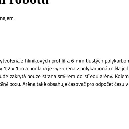
rnajem.
ytvořená z hliníkových profilů a 6 mm tlustých polykarboná
,2 x 1 m a podlaha je vytvořena z polykarbonátu. Na jedn
bude zakrytá pouze strana směrem do středu arény. Kolem 
stěně boxu. Aréna také obsahuje časovač pro odpočet času v 