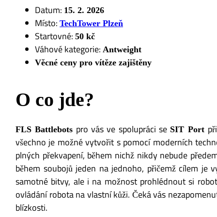
Datum:
15. 2. 2026
Místo:
TechTower Plzeň
Startovné:
50 kč
Váhové kategorie:
Antweight
Věcné ceny pro vítěze zajištěny
O co jde?
pro vás ve spolupráci se
př
FLS Battlebots
SIT Port
všechno je možné vytvořit s pomocí moderních technol
plných překvapení, během nichž nikdy nebude předem j
během soubojů jeden na jednoho, přičemž cílem je vyt
samotné bitvy, ale i na možnost prohlédnout si roboty
ovládání robota na vlastní kůži. Čeká vás nezapomenut
blízkosti.