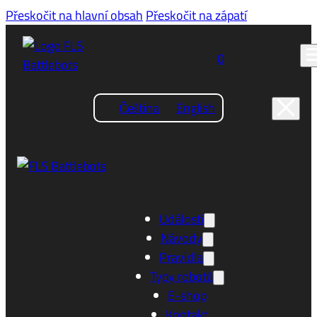
Přeskočit na hlavní obsah
Přeskočit na zápatí
0
Čeština
English
Události
Návody
Pravidla
Typy robotů
E-shop
Kontakt