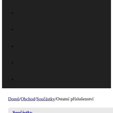
Domů
/
Obchod
/
Součástky
/
Ostatní příslušenství
Součástky