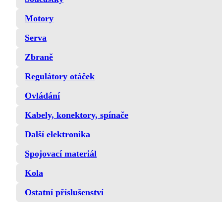
Motory
Serva
Zbraně
Regulátory otáček
Ovládání
Kabely, konektory, spínače
Další elektronika
Spojovací materiál
Kola
Ostatní příslušenství