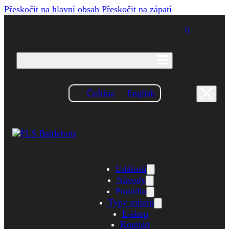
Přeskočit na hlavní obsah
Přeskočit na zápatí
0
Čeština
English
Události
Návody
Pravidla
Typy robotů
E-shop
Kontakt